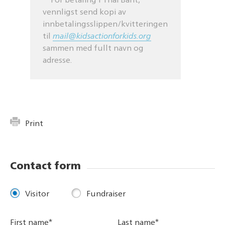
**For betaling i Thai Baht,
vennligst send kopi av
innbetalingsslippen/kvitteringen
til
mail@kidsactionforkids.org
sammen med fullt navn og
adresse.
Print
Contact form
Visitor
Fundraiser
First name*
Last name*