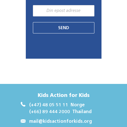
SEND
Kids Action for Kids
(+47) 48 05 51 11
Norge
(+66) 89 444 2000
Thailand
mail@kidsactionforkids.org