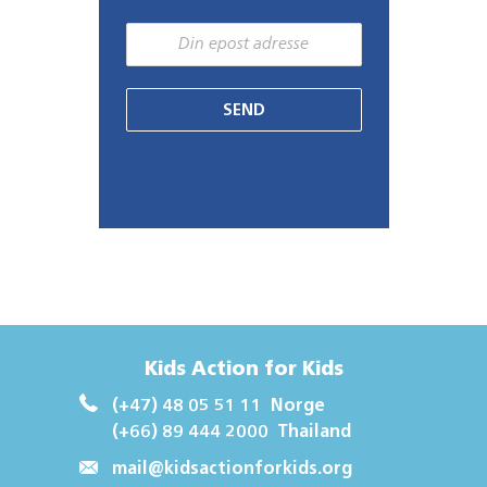
SEND
Kids Action for Kids
(+47) 48 05 51 11
Norge
(+66) 89 444 2000
Thailand
mail@kidsactionforkids.org