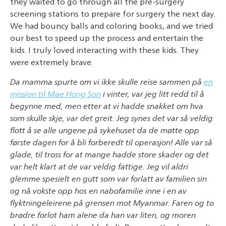
they waited to go through all the pre-surgery
screening stations to prepare for surgery the next day.
We had bouncy balls and coloring books, and we tried
our best to speed up the process and entertain the
kids. I truly loved interacting with these kids. They
were extremely brave.
Da mamma spurte om vi ikke skulle reise sammen på
en
mission til Mae Hong Son
i vinter, var jeg litt redd til å
begynne med, men etter at vi hadde snakket om hva
som skulle skje, var det greit. Jeg synes det var så veldig
flott å se alle ungene på sykehuset da de møtte opp
første dagen for å bli forberedt til operasjon! Alle var så
glade, til tross for at mange hadde store skader og det
var helt klart at de var veldig fattige. Jeg vil aldri
glemme spesielt en gutt som var forlatt av familien sin
og nå vokste opp hos en nabofamilie inne i en av
flyktningeleirene på grensen mot Myanmar. Faren og to
brødre forlot ham alene da han var liten, og moren