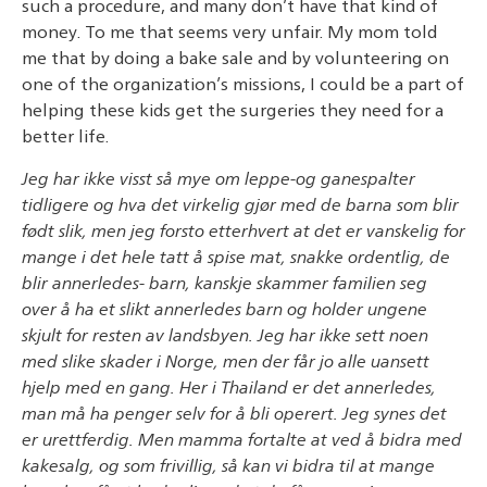
such a procedure, and many don’t have that kind of
money. To me that seems very unfair. My mom told
me that by doing a bake sale and by volunteering on
one of the organization’s missions, I could be a part of
helping these kids get the surgeries they need for a
better life.
Jeg har ikke visst så mye om leppe-og ganespalter
tidligere og hva det virkelig gjør med de barna som blir
født slik, men jeg forsto etterhvert at det er vanskelig for
mange i det hele tatt å spise mat, snakke ordentlig, de
blir annerledes- barn, kanskje skammer familien seg
over å ha et slikt annerledes barn og holder ungene
skjult for resten av landsbyen. Jeg har ikke sett noen
med slike skader i Norge, men der får jo alle uansett
hjelp med en gang. Her i Thailand er det annerledes,
man må ha penger selv for å bli operert. Jeg synes det
er urettferdig. Men mamma fortalte at ved å bidra med
kakesalg, og som frivillig, så kan vi bidra til at mange